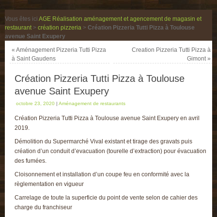
Vous êtes ici
AGE Réalisation aménagement et agencement de magasin et
restaurant
>
création pizzeria
>
Création Pizzeria Tutti Pizza à Toulouse
avenue Saint Exupery
«
Aménagement Pizzeria Tutti Pizza
Creation Pizzeria Tutti Pizza à
à Saint Gaudens
Gimont
»
Création Pizzeria Tutti Pizza à Toulouse
avenue Saint Exupery
octobre 23, 2020
|
Aménagement de restaurants
Création Pizzeria Tutti Pizza à Toulouse avenue Saint Exupery en avril
2019.
Démolition du Supermarché Vival existant et tirage des gravats puis
création d’un conduit d’evacuation (tourelle d’extraction) pour évacuation
des fumées.
Cloisonnement et installation d’un coupe feu en conformité avec la
règlementation en vigueur
Carrelage de toute la superficie du point de vente selon de cahier des
charge du franchiseur