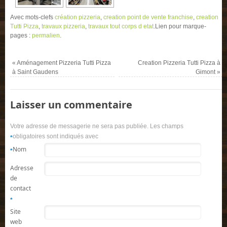
Avec mots-clefs
création pizzeria
,
creation point de vente franchise
,
creation
Tutti Pizza
,
travaux pizzeria
,
travaux tout corps d etat
.
Lien pour marque-
pages :
permalien
.
«
Aménagement Pizzeria Tutti Pizza
Creation Pizzeria Tutti Pizza à
à Saint Gaudens
Gimont
»
Laisser un commentaire
Votre adresse de messagerie ne sera pas publiée. Les champs
obligatoires sont indiqués avec
*
Nom
*
Adresse
de
contact
*
Site
web