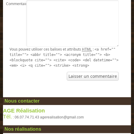
Commentaire
Vous pouvez utiliser ces balises et attributs
:
HTML
<a href=""
title=""> <abbr title=""> <acronym title=""> <b>
<blockquote cite=""> <cite> <code> <del datetime="">
<em> <i> <q cite=""> <strike> <strong>
Nous contacter
AGE Réalisation
Tél.
: 06.07.74.71.43 agerealisation@gmail.com
Nos réalisations