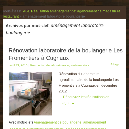
Vous êtes ici
AGE Réalisation aménagement et agencement de magasin et
restaurant
>
aménagement laboratoire boulangerie
aménagement laboratoire
Archives par mot-clef:
boulangerie
Rénovation laboratoire de la boulangerie Les
Fromentiers à Cugnaux
Réagir
avril 23, 2013
|
Rénovation de laboratoires agroalimentaires
Rénovation du laboratoire
agroalimentaire de la boulangerie Les
Fromentiers à Cugnaux en décembre
2012
…
Découvrez les réalisations en
images
→
Avec mots-clefs
Aménagement de boulangerie
,
aménagement