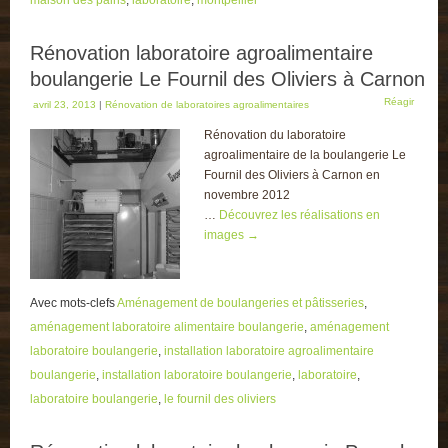
maison des pains
,
laboratoire
,
montpellier
Rénovation laboratoire agroalimentaire
boulangerie Le Fournil des Oliviers à Carnon
Réagir
avril 23, 2013
|
Rénovation de laboratoires agroalimentaires
Rénovation du laboratoire
agroalimentaire de la boulangerie Le
Fournil des Oliviers à Carnon en
novembre 2012
…
Découvrez les réalisations en
images
→
Avec mots-clefs
Aménagement de boulangeries et pâtisseries
,
aménagement laboratoire alimentaire boulangerie
,
aménagement
laboratoire boulangerie
,
installation laboratoire agroalimentaire
boulangerie
,
installation laboratoire boulangerie
,
laboratoire
,
laboratoire boulangerie
,
le fournil des oliviers