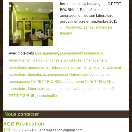
Installation de la boulangerie O PETIT
FOURNIL à Tournefeuille et
aménagement de son laboratoire
agroalimentaire en septembre 2011
…
Découvrez les réalisations en
images
→
Avec mots-clefs
aménagement
,
aménagement boulangerie
,
Aménagement de boulangeries et pâtisseries
,
aménagement
laboratoire
,
aménagement laboratoire agroalimentaire
,
aménagement
laboratoire alimentaire
,
aménagement laboratoire boulangerie
,
aménagement O PETIT FOURNIL
,
boulangerie O PETIT FOURNIL
,
laboratoire
,
laboratoire agroalimentaire
,
laboratoire alimentaire
,
O
PETIT FOURNIL
,
tournefeuille
Nous contacter
AGE Réalisation
Tél.
: 06.07.74.71.43 agerealisation@gmail.com