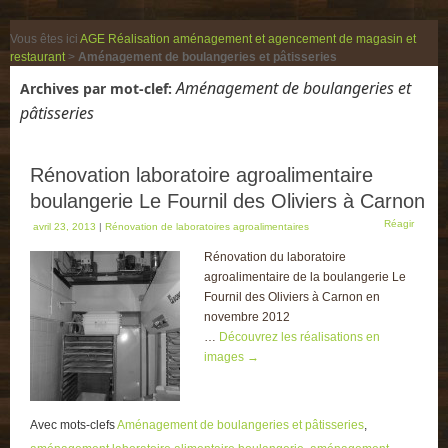
Vous êtes ici
AGE Réalisation aménagement et agencement de magasin et
restaurant
>
Aménagement de boulangeries et pâtisseries
Aménagement de boulangeries et
Archives par mot-clef:
pâtisseries
Rénovation laboratoire agroalimentaire
boulangerie Le Fournil des Oliviers à Carnon
Réagir
avril 23, 2013
|
Rénovation de laboratoires agroalimentaires
Rénovation du laboratoire
agroalimentaire de la boulangerie Le
Fournil des Oliviers à Carnon en
novembre 2012
…
Découvrez les réalisations en
images
→
Avec mots-clefs
Aménagement de boulangeries et pâtisseries
,