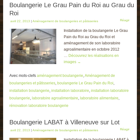
Boulangerie Le Grau Pain du Roi au Grau du
Roi
Réagir
avril 22, 2013
|
Aménagement de boulangeries et pâtisseries
Installation de la boulangerie Le Grau
Pain du Roi au Grau du Roi et
aménagement de son laboratoire
agroalimentaire en octobre 2012
…
Découvrez les réalisations en
images
→
Avec mots-clefs
aménagement boulangerie
,
Aménagement de
boulangeries et pâtisseries
,
boulangerie Le Grau Pain du Roi
,
installation boulangerie
,
installation laboratoire
,
installation laboratoire
boulangerie
,
laboratoire agroalimentaire
,
laboratoire alimentaire
,
rénovation laboratoire boulangerie
Boulangerie LABAT à Villeneuve sur Lot
Réagir
avril 22, 2013
|
Aménagement de boulangeries et pâtisseries
Installation de la boulangerie LABAT à