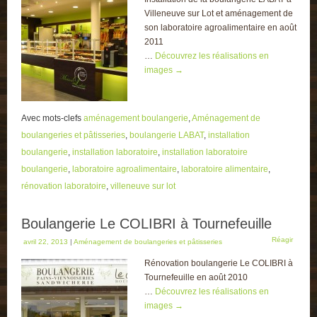
Villeneuve sur Lot et aménagement de
son laboratoire agroalimentaire en août
2011
…
Découvrez les réalisations en
images
→
Avec mots-clefs
aménagement boulangerie
,
Aménagement de
boulangeries et pâtisseries
,
boulangerie LABAT
,
installation
boulangerie
,
installation laboratoire
,
installation laboratoire
boulangerie
,
laboratoire agroalimentaire
,
laboratoire alimentaire
,
rénovation laboratoire
,
villeneuve sur lot
Boulangerie Le COLIBRI à Tournefeuille
Réagir
avril 22, 2013
|
Aménagement de boulangeries et pâtisseries
Rénovation boulangerie Le COLIBRI à
Tournefeuille en août 2010
…
Découvrez les réalisations en
images
→