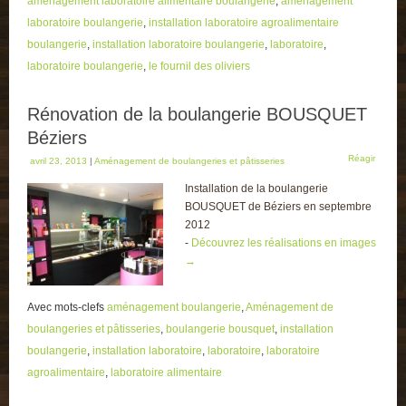
aménagement laboratoire alimentaire boulangerie
,
aménagement
laboratoire boulangerie
,
installation laboratoire agroalimentaire
boulangerie
,
installation laboratoire boulangerie
,
laboratoire
,
laboratoire boulangerie
,
le fournil des oliviers
Rénovation de la boulangerie BOUSQUET
Béziers
Réagir
avril 23, 2013
|
Aménagement de boulangeries et pâtisseries
Installation de la boulangerie
BOUSQUET de Béziers en septembre
2012
-
Découvrez les réalisations en images
→
Avec mots-clefs
aménagement boulangerie
,
Aménagement de
boulangeries et pâtisseries
,
boulangerie bousquet
,
installation
boulangerie
,
installation laboratoire
,
laboratoire
,
laboratoire
agroalimentaire
,
laboratoire alimentaire