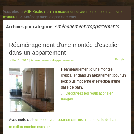
Vous êtes ici
AGE Réalisation aménagement et agencement de magasin et
restaurant
>
Aménagement d'appartements
Aménagement d’appartements
Archives par catégorie:
Réaménagement d’une montée d’escalier
dans un appartement
Réagir
juillet 8, 2013
|
Aménagement d'appartements
Réaménagement d’une montée
d’escalier dans un appartement pour un
look plus moderne et réfection d’une
salle de bain.
…
Découvrez les réalisations en
images
→
Avec mots-clefs
gros oeuvre appartement
,
installation salle de bain
,
refection montee escalier