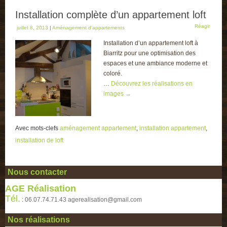
Installation complète d’un appartement loft
Réagir
juillet 8, 2013
|
Aménagement d'appartements
Installation d’un appartement loft à
Biarritz pour une optimisation des
espaces et une ambiance moderne et
coloré.
…
Découvrez les réalisations en
images
→
Avec mots-clefs
aménagement appartement
,
installation appartement
,
installation de loft
Nous contacter
AGE Réalisation
Tél.
: 06.07.74.71.43 agerealisation@gmail.com
Nos réalisations