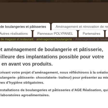
 boulangeries et pâtisseries
Aménagement et rénovation de re
Autres réalisations
Panneaux POLYPANEL
Partenaires
de magasin et restaurant
>
aménagement boulangerie
>
Aménagement de boulang
 et aménagement de boulangerie et pâtisserie,
illeure des implantations possible pour votre
 en avant vos produits.
rivant votre projet d’aménagement, nous réfléchirons à la créati
oulangerie- pâtisserie- chocolaterie- traiteur) pour présenter au m
mes d’hygiène obligatoires.
nstallations de boulangeries et pâtisseries d’AGE Réalisation, qu
laboratoires agroalimentaires.