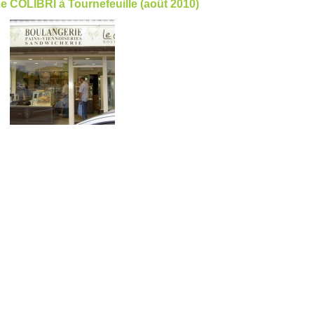
e COLIBRI à Tournefeuille (août 2010)
âtisseries, Aménagement de restaurants, aménagement laboratoire
lation laboratoire agroalimentaire, installation laboratoire boulangerie,