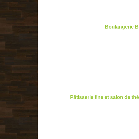
Boulangerie 
Pâtisserie fine et salon de 