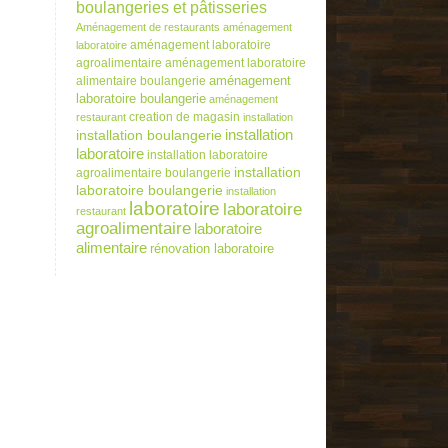
boulangeries et pâtisseries
Aménagement de restaurants
aménagement
aménagement laboratoire
laboratoire
agroalimentaire
aménagement laboratoire
alimentaire boulangerie
aménagement
laboratoire boulangerie
aménagement
creation de magasin
restaurant
installation
installation
installation boulangerie
laboratoire
installation laboratoire
installation
agroalimentaire boulangerie
laboratoire boulangerie
installation
laboratoire
laboratoire
restaurant
agroalimentaire
laboratoire
alimentaire
rénovation laboratoire