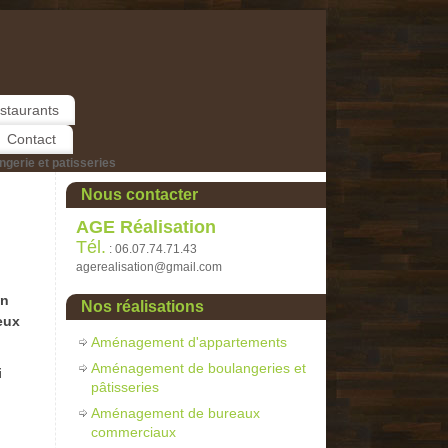
staurants
Contact
erie et patisseries
Nous contacter
AGE Réalisation
Tél.
: 06.07.74.71.43
agerealisation@gmail.com
on
Nos réalisations
ieux
Aménagement d'appartements
Aménagement de boulangeries et
i
pâtisseries
Aménagement de bureaux
commerciaux