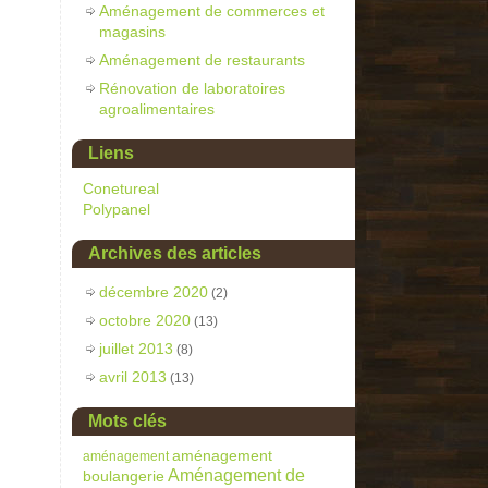
Aménagement de commerces et
magasins
Aménagement de restaurants
Rénovation de laboratoires
agroalimentaires
Liens
Conetureal
Polypanel
Archives des articles
décembre 2020
(2)
octobre 2020
(13)
juillet 2013
(8)
avril 2013
(13)
Mots clés
aménagement
aménagement
Aménagement de
boulangerie