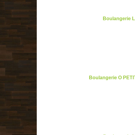
Boulangerie L
Boulangerie O PETI