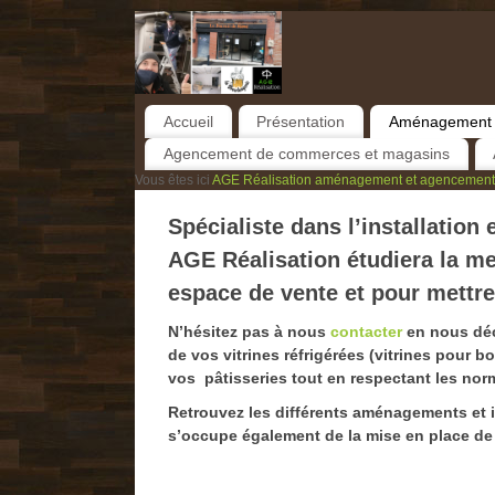
Accueil
Présentation
Aménagement de
Agencement de commerces et magasins
Vous êtes ici
AGE Réalisation aménagement et agencement 
Spécialiste dans l’installation
AGE Réalisation étudiera la me
espace de vente et pour mettre
N’hésitez pas à nous
contacter
en nous déc
de vos vitrines réfrigérées (vitrines pour b
vos pâtisseries tout en respectant les nor
Retrouvez les différents aménagements et i
s’occupe également de la mise en place de 