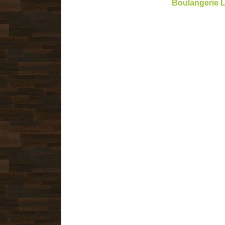
Boulangerie L
aménagement boulangerie, Aménagement de p
agroalimentaire, installation boulangerie, instal
rénovation boulangerie