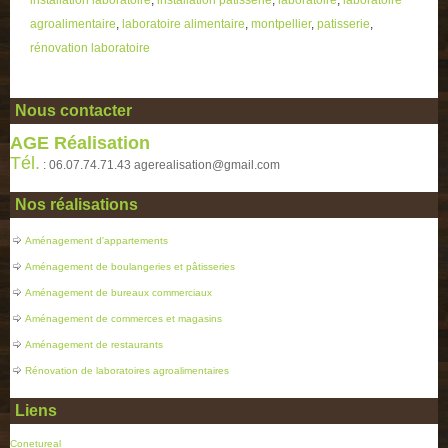
installation laboratoire
,
installation patisserie
,
laboratoire
,
laboratoire
agroalimentaire
,
laboratoire alimentaire
,
montpellier
,
patisserie
,
rénovation laboratoire
Nous contacter
AGE Réalisation
Tél.
: 06.07.74.71.43 agerealisation@gmail.com
Nos réalisations
Aménagement d'appartements
Aménagement de boulangeries et pâtisseries
Aménagement de bureaux commerciaux
Aménagement de commerces et magasins
Aménagement de restaurants
Rénovation de laboratoires agroalimentaires
Liens
Conetureal