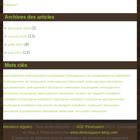
Polypanel
Archives des articles
(2)
décembre 2020
(13)
octobre 2020
(8)
juillet 2013
(13)
avril 2013
Mots clés
aménagement
aménagement boulangerie
Aménagement de boulangeries et pâtisseries
Aménagement de restaurants
aménagement laboratoire
aménagement laboratoire
agroalimentaire
aménagement laboratoire alimentaire boulangerie
aménagement
laboratoire boulangerie
aménagement restaurant
creation de magasin
installation
installation boulangerie
installation laboratoire
installation laboratoire agroalimentaire
boulangerie
installation laboratoire boulangerie
installation restaurant
laboratoire
laboratoire agroalimentaire
laboratoire alimentaire
rénovation laboratoire
Mentions légales
- Tous droits réservés - ©
AGE Réalisation
2013 - Conception
du blog & Rédactionnel par
www.developpeur-blog.com
Entreprise du bâtiment pour la réalisation de commerce et restaurant,