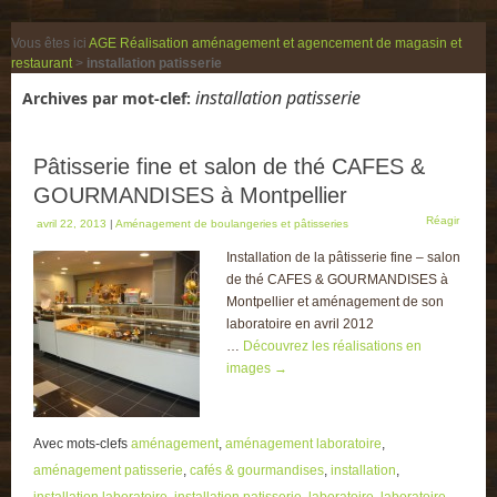
Vous êtes ici
AGE Réalisation aménagement et agencement de magasin et
restaurant
>
installation patisserie
installation patisserie
Archives par mot-clef:
Pâtisserie fine et salon de thé CAFES &
GOURMANDISES à Montpellier
Réagir
avril 22, 2013
|
Aménagement de boulangeries et pâtisseries
Installation de la pâtisserie fine – salon
de thé CAFES & GOURMANDISES à
Montpellier et aménagement de son
laboratoire en avril 2012
…
Découvrez les réalisations en
images
→
Avec mots-clefs
aménagement
,
aménagement laboratoire
,
aménagement patisserie
,
cafés & gourmandises
,
installation
,