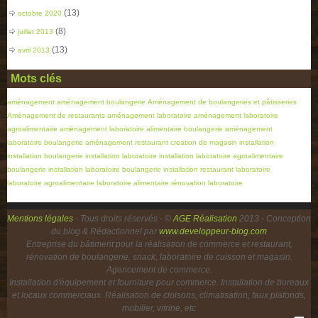
(13)
octobre 2020
(8)
juillet 2013
(13)
avril 2013
Mots clés
aménagement
aménagement boulangerie
Aménagement de boulangeries et pâtisseries
Aménagement de restaurants
aménagement laboratoire
aménagement laboratoire
agroalimentaire
aménagement laboratoire alimentaire boulangerie
aménagement
laboratoire boulangerie
aménagement restaurant
creation de magasin
installation
installation boulangerie
installation laboratoire
installation laboratoire agroalimentaire
boulangerie
installation laboratoire boulangerie
installation restaurant
laboratoire
laboratoire agroalimentaire
laboratoire alimentaire
rénovation laboratoire
Mentions légales
- Tous droits réservés - ©
AGE Réalisation
2013 - Conception
du blog & Rédactionnel par
www.developpeur-blog.com
Entreprise du bâtiment pour la réalisation de commerce et restaurant,
rénovation de boulangerie, snack, laboratoire de cuisson et magasin.
Agencement de commerce.
Installation d'équipement et fourniture pour commerce. Installation de bureaux
et locaux commerciaux. Réalisation de cloisons, climatisation, faux plafonds,
mobilier, vitrine, etc