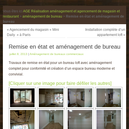
Vous êtes ici
AGE Réalisation aménagement et agencement de magasin et
restaurant
>
aménagement de bureau
>
Remise en état et aménagement de
bureau
«
Agencement du magasin « Mini
Installation complète d’un
Daily » à Paris
appartement loft
»
Remise en état et aménagement de bureau
juillet 8, 2013
|
Aménagement de bureaux commerciaux
Travaux de remise en état pour un bureau loft avec aménagement
complet pour conformité et création d’un espace bureau moderne et
convivial.
[Cliquer sur une image pour faire défiler les autres]