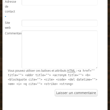
Adresse
de
contact
*
Site
web
Commentaire
Vous pouvez utiliser ces balises et attributs
:
HTML
<a href=""
title=""> <abbr title=""> <acronym title=""> <b>
<blockquote cite=""> <cite> <code> <del datetime="">
<em> <i> <q cite=""> <strike> <strong>