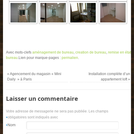
remise en état bureau, aménagement bureau, bureau en ville, gros
œuvre bureau, age realisation gros oeuvre magasin
Avec mots-clefs
aménagement de bureau
,
creation de bureau
,
remise en état
bureau
.
Lien pour marque-pages :
permalien
.
«
Agencement du magasin « Mini
Installation complète d’un
Daily » à Paris
appartement loft
»
Laisser un commentaire
Votre adresse de messagerie ne sera pas publiée. Les champs
obligatoires sont indiqués avec
*
Nom
*