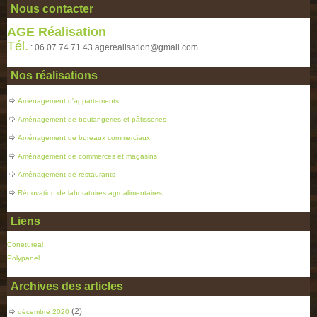
Nous contacter
AGE Réalisation
Tél.
: 06.07.74.71.43 agerealisation@gmail.com
Nos réalisations
Aménagement d'appartements
Aménagement de boulangeries et pâtisseries
Aménagement de bureaux commerciaux
Aménagement de commerces et magasins
Aménagement de restaurants
Rénovation de laboratoires agroalimentaires
Liens
Conetureal
Polypanel
Archives des articles
(2)
décembre 2020